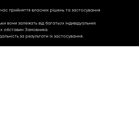
д час прийняття власних рішень та застосування
ки вони залежать від багатьох індивідуальних
их обставин Замовника.
льність за результати їх застосування.