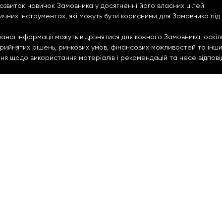
озвиток навичок Замовника у досягненні його власних цілей.
тичних інструментах, які можуть бути корисними для Замовника пі
ої інформації можуть відрізнятися для кожного Замовника, оскіль
 прийнятих рішень, ринкових умов, фінансових можливостей та інш
 щодо використання матеріалів і рекомендацій та несе відповіда