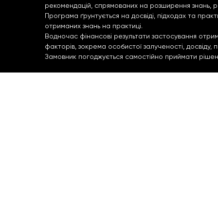
рекомендацій, спрямованих на розширення знань, р
Програма ґрунтується на досвіді, підходах та прак
отриманих знань на практиці.
Водночас фінансові результати застосування отриман
факторів, зокрема особистої залученості, досвіду,
Замовник погоджується самостійно приймати рішення