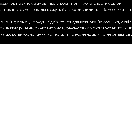
озвиток навичок Замовника у досягненні його власних цілей.
тичних інструментах, які можуть бути корисними для Замовника пі
ої інформації можуть відрізнятися для кожного Замовника, оскіль
 прийнятих рішень, ринкових умов, фінансових можливостей та інш
 щодо використання матеріалів і рекомендацій та несе відповіда