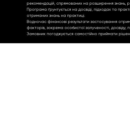
рекомендацій, спрямованих на розширення знань, р
Програма ґрунтується на досвіді, підходах та прак
отриманих знань на практиці.
Водночас фінансові результати застосування отриман
факторів, зокрема особистої залученості, досвіду,
Замовник погоджується самостійно приймати рішення