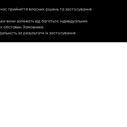
д час прийняття власних рішень та застосування
ки вони залежать від багатьох індивідуальних
их обставин Замовника.
льність за результати їх застосування.