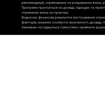
рекомендацій, спрямованих на розширення знань, р
Програма ґрунтується на досвіді, підходах та прак
отриманих знань на практиці.
Водночас фінансові результати застосування отриман
факторів, зокрема особистої залученості, досвіду,
Замовник погоджується самостійно приймати рішення