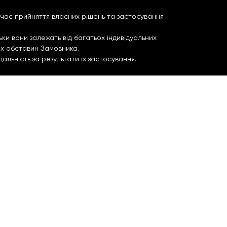
д час прийняття власних рішень та застосування
ки вони залежать від багатьох індивідуальних
их обставин Замовника.
льність за результати їх застосування.