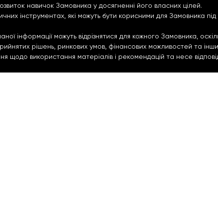
озвиток навичок Замовника у досягненні його власних цілей.
тичних інструментах, які можуть бути корисними для Замовника пі
ої інформації можуть відрізнятися для кожного Замовника, оскіль
 прийнятих рішень, ринкових умов, фінансових можливостей та інш
 щодо використання матеріалів і рекомендацій та несе відповіда